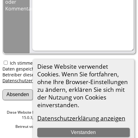
oder
Kommentar:
Ich stimme zu, dass meine hier erfassten persönlichen
Diese Website verwendet
Daten gespeichert werden. Ich verstehe, dass ich jederzeit den
Cookies. Wenn Sie fortfahren,
Betreiber dieser Website bitten kann, diese Daten zu löschen.
Datenschutzerklärung
ohne Ihre Browser-Einstellungen
zu ändern, erklären Sie sich mit
der Nutzung von Cookies
einverstanden.
Diese Website läuft mit
The Next Generation of Genealogy Sitebuilding
v.
Datenschutzerklärung anzeigen
15.0.3, programmiert von Darrin Lythgoe © 2001-2026.
Betreut von
Roland zu Dortmund e.V.
. |
Datenschutzerklärung
.
Verstanden
Hier geht es zum Impressum