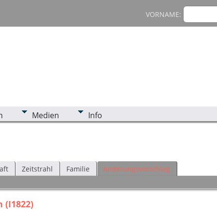
VORNAME:
n
Medien
Info
aft
Zeitstrahl
Familie
Änderungsvorschlag
 (I1822)