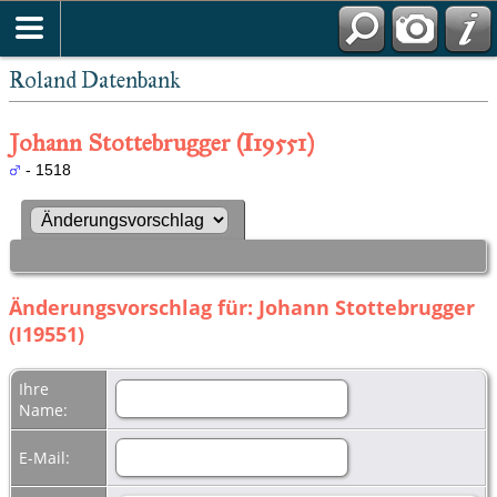
Roland Datenbank
Johann Stottebrugger (I19551)
- 1518
Änderungsvorschlag für: Johann Stottebrugger
(I19551)
Ihre
Name:
E-Mail: