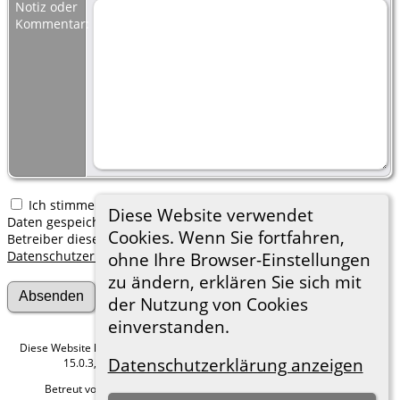
Notiz oder
Kommentar:
Ich stimme zu, dass meine hier erfassten persönlichen
Diese Website verwendet
Daten gespeichert werden. Ich verstehe, dass ich jederzeit den
Cookies. Wenn Sie fortfahren,
Betreiber dieser Website bitten kann, diese Daten zu löschen.
Datenschutzerklärung
ohne Ihre Browser-Einstellungen
zu ändern, erklären Sie sich mit
der Nutzung von Cookies
einverstanden.
Diese Website läuft mit
The Next Generation of Genealogy Sitebuilding
v.
Datenschutzerklärung anzeigen
15.0.3, programmiert von Darrin Lythgoe © 2001-2026.
Betreut von
Roland zu Dortmund e.V.
. |
Datenschutzerklärung
.