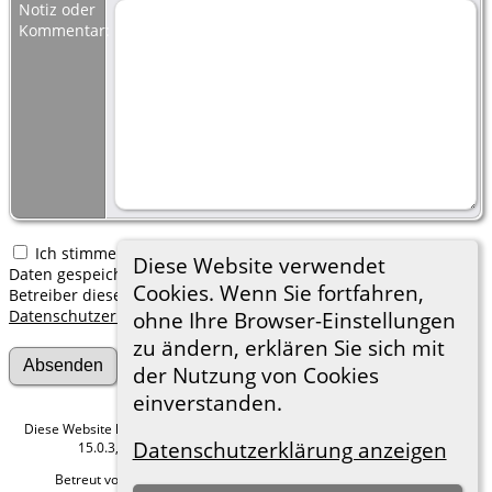
Notiz oder
Kommentar:
Ich stimme zu, dass meine hier erfassten persönlichen
Diese Website verwendet
Daten gespeichert werden. Ich verstehe, dass ich jederzeit den
Cookies. Wenn Sie fortfahren,
Betreiber dieser Website bitten kann, diese Daten zu löschen.
Datenschutzerklärung
ohne Ihre Browser-Einstellungen
zu ändern, erklären Sie sich mit
der Nutzung von Cookies
einverstanden.
Diese Website läuft mit
The Next Generation of Genealogy Sitebuilding
v.
Datenschutzerklärung anzeigen
15.0.3, programmiert von Darrin Lythgoe © 2001-2026.
Betreut von
Roland zu Dortmund e.V.
. |
Datenschutzerklärung
.