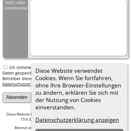
Notiz oder
Kommentar:
Ich stimme zu, dass meine hier erfassten persönlichen
Diese Website verwendet
Daten gespeichert werden. Ich verstehe, dass ich jederzeit den
Cookies. Wenn Sie fortfahren,
Betreiber dieser Website bitten kann, diese Daten zu löschen.
Datenschutzerklärung
ohne Ihre Browser-Einstellungen
zu ändern, erklären Sie sich mit
der Nutzung von Cookies
einverstanden.
Diese Website läuft mit
The Next Generation of Genealogy Sitebuilding
v.
Datenschutzerklärung anzeigen
15.0.3, programmiert von Darrin Lythgoe © 2001-2026.
Betreut von
Roland zu Dortmund e.V.
. |
Datenschutzerklärung
.