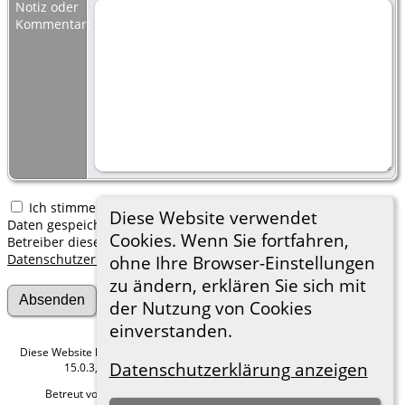
Notiz oder
Kommentar:
Ich stimme zu, dass meine hier erfassten persönlichen
Diese Website verwendet
Daten gespeichert werden. Ich verstehe, dass ich jederzeit den
Cookies. Wenn Sie fortfahren,
Betreiber dieser Website bitten kann, diese Daten zu löschen.
Datenschutzerklärung
ohne Ihre Browser-Einstellungen
zu ändern, erklären Sie sich mit
der Nutzung von Cookies
einverstanden.
Diese Website läuft mit
The Next Generation of Genealogy Sitebuilding
v.
Datenschutzerklärung anzeigen
15.0.3, programmiert von Darrin Lythgoe © 2001-2026.
Betreut von
Roland zu Dortmund e.V.
. |
Datenschutzerklärung
.