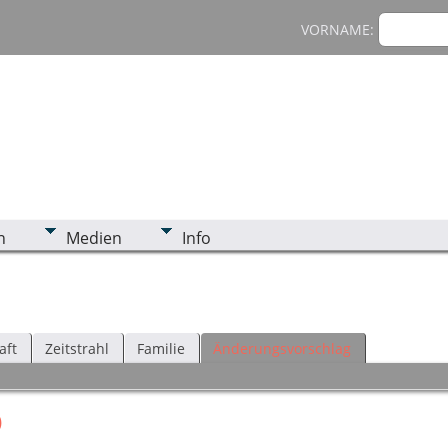
VORNAME:
n
Medien
Info
aft
Zeitstrahl
Familie
Änderungsvorschlag
)