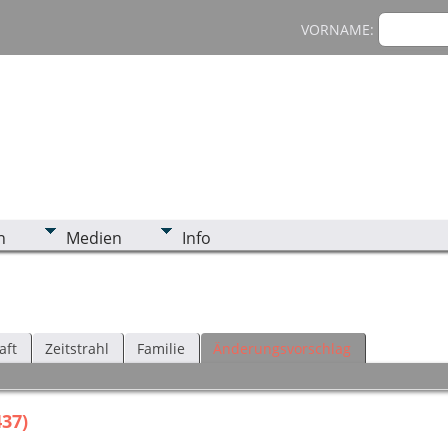
VORNAME:
n
Medien
Info
aft
Zeitstrahl
Familie
Änderungsvorschlag
437)