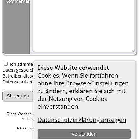
Kommentar:
Ich stimme zu, dass meine hier erfassten persönlichen
Diese Website verwendet
Daten gespeichert werden. Ich verstehe, dass ich jederzeit den
Cookies. Wenn Sie fortfahren,
Betreiber dieser Website bitten kann, diese Daten zu löschen.
Datenschutzerklärung
ohne Ihre Browser-Einstellungen
zu ändern, erklären Sie sich mit
der Nutzung von Cookies
einverstanden.
Diese Website läuft mit
The Next Generation of Genealogy Sitebuilding
v.
Datenschutzerklärung anzeigen
15.0.3, programmiert von Darrin Lythgoe © 2001-2026.
Betreut von
Roland zu Dortmund e.V.
. |
Datenschutzerklärung
.
Verstanden
Hier geht es zum Impressum