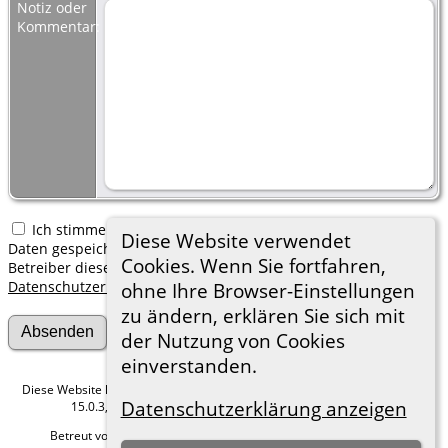
Notiz oder
Kommentar:
Ich stimme zu, dass meine hier erfassten persönlichen
Diese Website verwendet
Daten gespeichert werden. Ich verstehe, dass ich jederzeit den
Cookies. Wenn Sie fortfahren,
Betreiber dieser Website bitten kann, diese Daten zu löschen.
Datenschutzerklärung
ohne Ihre Browser-Einstellungen
zu ändern, erklären Sie sich mit
der Nutzung von Cookies
einverstanden.
Diese Website läuft mit
The Next Generation of Genealogy Sitebuilding
v.
Datenschutzerklärung anzeigen
15.0.3, programmiert von Darrin Lythgoe © 2001-2026.
Betreut von
Roland zu Dortmund e.V.
. |
Datenschutzerklärung
.