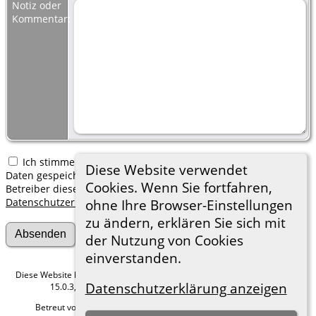
Notiz oder
Kommentar:
Ich stimme zu, dass meine hier erfassten persönlichen
Diese Website verwendet
Daten gespeichert werden. Ich verstehe, dass ich jederzeit den
Cookies. Wenn Sie fortfahren,
Betreiber dieser Website bitten kann, diese Daten zu löschen.
Datenschutzerklärung
ohne Ihre Browser-Einstellungen
zu ändern, erklären Sie sich mit
der Nutzung von Cookies
einverstanden.
Diese Website läuft mit
The Next Generation of Genealogy Sitebuilding
v.
Datenschutzerklärung anzeigen
15.0.3, programmiert von Darrin Lythgoe © 2001-2026.
Betreut von
Roland zu Dortmund e.V.
. |
Datenschutzerklärung
.