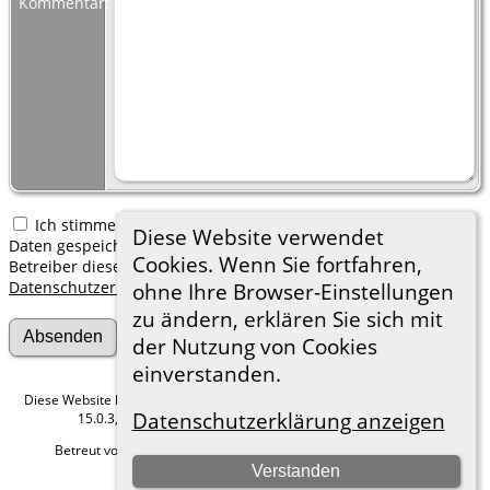
Kommentar:
Ich stimme zu, dass meine hier erfassten persönlichen
Diese Website verwendet
Daten gespeichert werden. Ich verstehe, dass ich jederzeit den
Cookies. Wenn Sie fortfahren,
Betreiber dieser Website bitten kann, diese Daten zu löschen.
Datenschutzerklärung
ohne Ihre Browser-Einstellungen
zu ändern, erklären Sie sich mit
der Nutzung von Cookies
einverstanden.
Diese Website läuft mit
The Next Generation of Genealogy Sitebuilding
v.
Datenschutzerklärung anzeigen
15.0.3, programmiert von Darrin Lythgoe © 2001-2026.
Betreut von
Roland zu Dortmund e.V.
. |
Datenschutzerklärung
.
Verstanden
Hier geht es zum Impressum