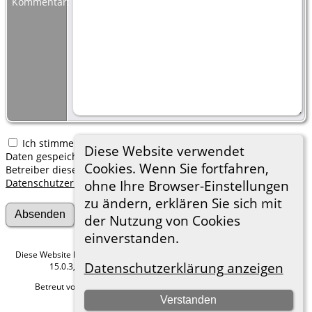
Kommentar:
Ich stimme zu, dass meine hier erfassten persönlichen
Diese Website verwendet
Daten gespeichert werden. Ich verstehe, dass ich jederzeit den
Cookies. Wenn Sie fortfahren,
Betreiber dieser Website bitten kann, diese Daten zu löschen.
Datenschutzerklärung
ohne Ihre Browser-Einstellungen
zu ändern, erklären Sie sich mit
der Nutzung von Cookies
einverstanden.
Diese Website läuft mit
The Next Generation of Genealogy Sitebuilding
v.
Datenschutzerklärung anzeigen
15.0.3, programmiert von Darrin Lythgoe © 2001-2026.
Betreut von
Roland zu Dortmund e.V.
. |
Datenschutzerklärung
.
Verstanden
Hier geht es zum Impressum