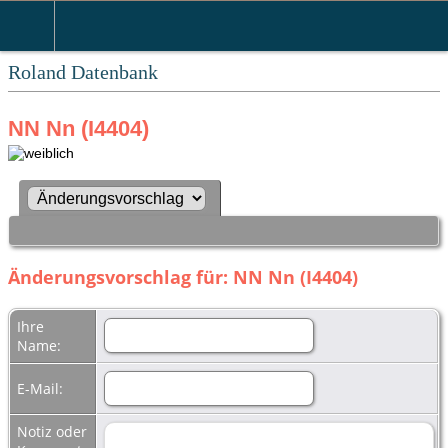
Roland Datenbank
NN Nn (I4404)
Änderungsvorschlag für: NN Nn (I4404)
Ihre
Name:
E-Mail:
Notiz oder