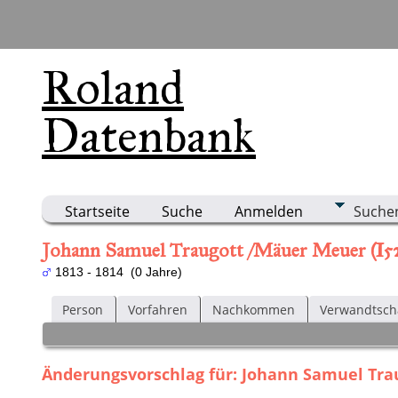
Roland
Datenbank
Startseite
Suche
Anmelden
Suche
Johann Samuel Traugott /Mäuer Meuer (I5
1813 - 1814 (0 Jahre)
Person
Vorfahren
Nachkommen
Verwandtsch
Änderungsvorschlag für: Johann Samuel Tra