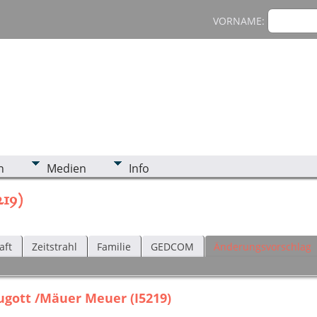
VORNAME:
n
Medien
Info
219)
aft
Zeitstrahl
Familie
GEDCOM
Änderungsvorschlag
ugott /Mäuer Meuer (I5219)