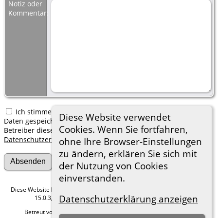
Notiz oder
Kommentar:
Ich stimme zu, dass meine hier erfassten persönlichen
Diese Website verwendet
Daten gespeichert werden. Ich verstehe, dass ich jederzeit den
Cookies. Wenn Sie fortfahren,
Betreiber dieser Website bitten kann, diese Daten zu löschen.
Datenschutzerklärung
ohne Ihre Browser-Einstellungen
zu ändern, erklären Sie sich mit
der Nutzung von Cookies
einverstanden.
Diese Website läuft mit
The Next Generation of Genealogy Sitebuilding
v.
Datenschutzerklärung anzeigen
15.0.3, programmiert von Darrin Lythgoe © 2001-2026.
Betreut von
Roland zu Dortmund e.V.
. |
Datenschutzerklärung
.