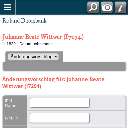
Roland Datenbank
Johanne Beate Wittwer (I7294)
1829 - Datum unbekannt
Änderungsvorschlag für: Johanne Beate
Wittwer (I7294)
Ihre
Name:
E-Mail: