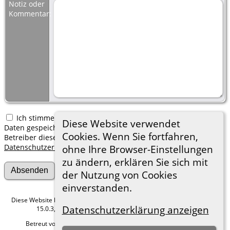
Notiz oder
Kommentar:
Ich stimme zu, dass meine hier erfassten persönlichen
Diese Website verwendet
Daten gespeichert werden. Ich verstehe, dass ich jederzeit den
Cookies. Wenn Sie fortfahren,
Betreiber dieser Website bitten kann, diese Daten zu löschen.
Datenschutzerklärung
ohne Ihre Browser-Einstellungen
zu ändern, erklären Sie sich mit
der Nutzung von Cookies
einverstanden.
Diese Website läuft mit
The Next Generation of Genealogy Sitebuilding
v.
Datenschutzerklärung anzeigen
15.0.3, programmiert von Darrin Lythgoe © 2001-2026.
Betreut von
Roland zu Dortmund e.V.
. |
Datenschutzerklärung
.