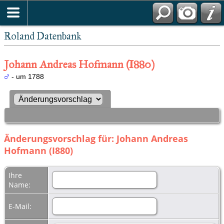
Roland Datenbank
Johann Andreas Hofmann (I880)
- um 1788
Änderungsvorschlag für: Johann Andreas
Hofmann (I880)
Ihre
Name:
E-Mail: