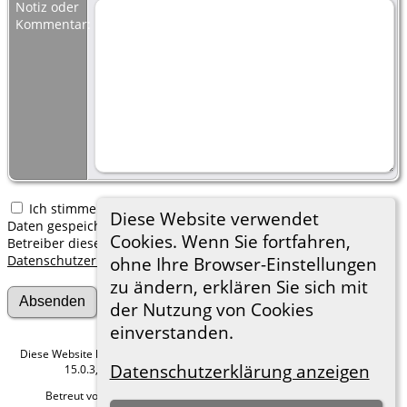
Notiz oder
Kommentar:
Ich stimme zu, dass meine hier erfassten persönlichen
Diese Website verwendet
Daten gespeichert werden. Ich verstehe, dass ich jederzeit den
Cookies. Wenn Sie fortfahren,
Betreiber dieser Website bitten kann, diese Daten zu löschen.
Datenschutzerklärung
ohne Ihre Browser-Einstellungen
zu ändern, erklären Sie sich mit
der Nutzung von Cookies
einverstanden.
Diese Website läuft mit
The Next Generation of Genealogy Sitebuilding
v.
Datenschutzerklärung anzeigen
15.0.3, programmiert von Darrin Lythgoe © 2001-2026.
Betreut von
Roland zu Dortmund e.V.
. |
Datenschutzerklärung
.