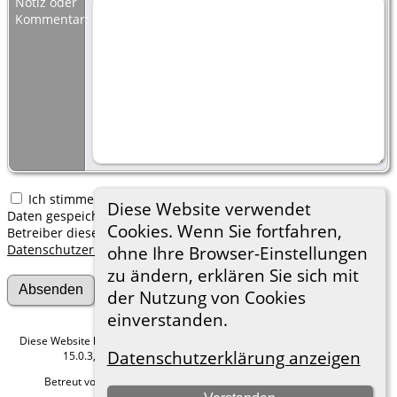
Notiz oder
Kommentar:
Ich stimme zu, dass meine hier erfassten persönlichen
Diese Website verwendet
Daten gespeichert werden. Ich verstehe, dass ich jederzeit den
Cookies. Wenn Sie fortfahren,
Betreiber dieser Website bitten kann, diese Daten zu löschen.
Datenschutzerklärung
ohne Ihre Browser-Einstellungen
zu ändern, erklären Sie sich mit
der Nutzung von Cookies
einverstanden.
Diese Website läuft mit
The Next Generation of Genealogy Sitebuilding
v.
Datenschutzerklärung anzeigen
15.0.3, programmiert von Darrin Lythgoe © 2001-2026.
Betreut von
Roland zu Dortmund e.V.
. |
Datenschutzerklärung
.