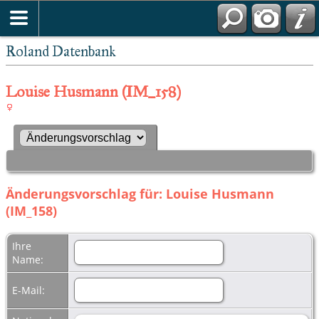
Roland Datenbank
Louise Husmann (IM_158)
Änderungsvorschlag für: Louise Husmann
(IM_158)
Ihre
Name:
E-Mail: