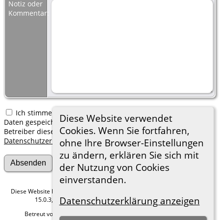
Notiz oder
Kommentar:
Ich stimme zu, dass meine hier erfassten persönlichen
Diese Website verwendet
Daten gespeichert werden. Ich verstehe, dass ich jederzeit den
Cookies. Wenn Sie fortfahren,
Betreiber dieser Website bitten kann, diese Daten zu löschen.
Datenschutzerklärung
ohne Ihre Browser-Einstellungen
zu ändern, erklären Sie sich mit
der Nutzung von Cookies
einverstanden.
Diese Website läuft mit
The Next Generation of Genealogy Sitebuilding
v.
Datenschutzerklärung anzeigen
15.0.3, programmiert von Darrin Lythgoe © 2001-2026.
Betreut von
Roland zu Dortmund e.V.
. |
Datenschutzerklärung
.