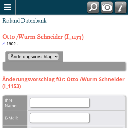
Roland Datenbank
Otto /Wurm Schneider (I_1153)
1902 -
Änderungsvorschlag für: Otto /Wurm Schneider
(I_1153)
Ihre
Name:
E-Mail: