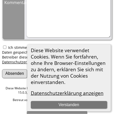
Kommentar:
Ich stimme zu, dass meine hier erfassten persönlichen
Diese Website verwendet
Daten gespeichert werden. Ich verstehe, dass ich jederzeit den
Cookies. Wenn Sie fortfahren,
Betreiber dieser Website bitten kann, diese Daten zu löschen.
Datenschutzerklärung
ohne Ihre Browser-Einstellungen
zu ändern, erklären Sie sich mit
der Nutzung von Cookies
einverstanden.
Diese Website läuft mit
The Next Generation of Genealogy Sitebuilding
v.
Datenschutzerklärung anzeigen
15.0.3, programmiert von Darrin Lythgoe © 2001-2026.
Betreut von
Roland zu Dortmund e.V.
. |
Datenschutzerklärung
.
Verstanden
Hier geht es zum Impressum