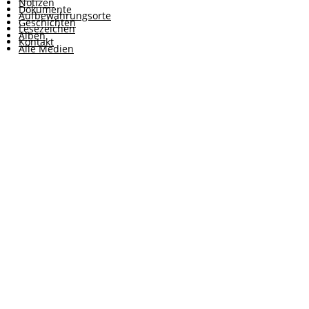
Notizen
Dokumente
Aufbewahrungsorte
Geschichten
Lesezeichen
Alben
Kontakt
Alle Medien