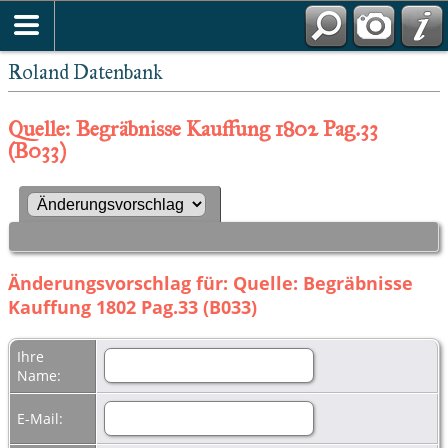
Roland Datenbank
Quelle: Begräbnisse Kauffung 1802 Pag.33
(B033)
Änderungsvorschlag für: Quelle: Begräbnisse
Kauffung 1802 Pag.33 (B033)
Ihre
Name:
E-Mail: