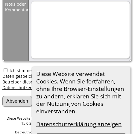
Notiz oder
Kommentar:
Ich stimme zu, dass meine hier erfassten persönlichen
Diese Website verwendet
Daten gespeichert werden. Ich verstehe, dass ich jederzeit den
Cookies. Wenn Sie fortfahren,
Betreiber dieser Website bitten kann, diese Daten zu löschen.
Datenschutzerklärung
ohne Ihre Browser-Einstellungen
zu ändern, erklären Sie sich mit
der Nutzung von Cookies
einverstanden.
Diese Website läuft mit
The Next Generation of Genealogy Sitebuilding
v.
Datenschutzerklärung anzeigen
15.0.3, programmiert von Darrin Lythgoe © 2001-2026.
Betreut von
Roland zu Dortmund e.V.
. |
Datenschutzerklärung
.