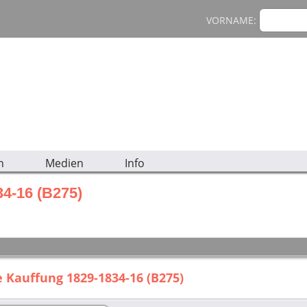
VORNAME:
n
Medien
Info
34-16 (B275)
 Kauffung 1829-1834-16 (B275)