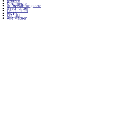
Notizen
Dokumente
Aufbewahrungsorte
Geschichten
Lesezeichen
Alben
Kontakt
Alle Medien