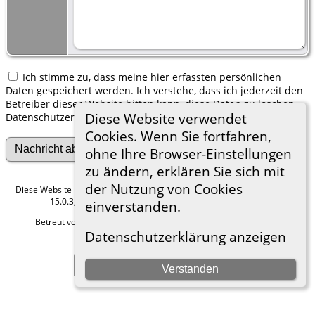
Ich stimme zu, dass meine hier erfassten persönlichen
Daten gespeichert werden. Ich verstehe, dass ich jederzeit den
Betreiber dieser Website bitten kann, diese Daten zu löschen.
Diese Website verwendet
Datenschutzerklärung
Cookies. Wenn Sie fortfahren,
ohne Ihre Browser-Einstellungen
zu ändern, erklären Sie sich mit
der Nutzung von Cookies
Diese Website läuft mit
The Next Generation of Genealogy Sitebuilding
v.
15.0.3, programmiert von Darrin Lythgoe © 2001-2026.
einverstanden.
Betreut von
Roland zu Dortmund e.V.
. |
Datenschutzerklärung
.
Datenschutzerklärung anzeigen
Hier geht es zum Impressum
Zur Desktop-Webseite wechseln
Verstanden