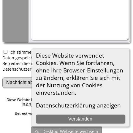
Ich stimme zu, dass meine hier erfassten persönlichen
Diese Website verwendet
Daten gespeichert werden. Ich verstehe, dass ich jederzeit den
Cookies. Wenn Sie fortfahren,
Betreiber dieser Website bitten kann, diese Daten zu löschen.
Datenschutzerklärung
ohne Ihre Browser-Einstellungen
zu ändern, erklären Sie sich mit
der Nutzung von Cookies
einverstanden.
Diese Website läuft mit
The Next Generation of Genealogy Sitebuilding
v.
Datenschutzerklärung anzeigen
15.0.3, programmiert von Darrin Lythgoe © 2001-2026.
Betreut von
Roland zu Dortmund e.V.
. |
Datenschutzerklärung
.
Verstanden
Hier geht es zum Impressum
Zur Desktop-Webseite wechseln