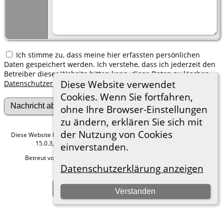
Ich stimme zu, dass meine hier erfassten persönlichen
Daten gespeichert werden. Ich verstehe, dass ich jederzeit den
Betreiber dieser Website bitten kann, diese Daten zu löschen.
Diese Website verwendet
Datenschutzerklärung
Cookies. Wenn Sie fortfahren,
ohne Ihre Browser-Einstellungen
zu ändern, erklären Sie sich mit
der Nutzung von Cookies
Diese Website läuft mit
The Next Generation of Genealogy Sitebuilding
v.
15.0.3, programmiert von Darrin Lythgoe © 2001-2026.
einverstanden.
Betreut von
Roland zu Dortmund e.V.
. |
Datenschutzerklärung
.
Datenschutzerklärung anzeigen
Hier geht es zum Impressum
Zur Desktop-Webseite wechseln
Verstanden