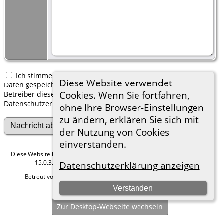
Ich stimme zu, dass meine hier erfassten persönlichen
Diese Website verwendet
Daten gespeichert werden. Ich verstehe, dass ich jederzeit den
Cookies. Wenn Sie fortfahren,
Betreiber dieser Website bitten kann, diese Daten zu löschen.
Datenschutzerklärung
ohne Ihre Browser-Einstellungen
zu ändern, erklären Sie sich mit
der Nutzung von Cookies
einverstanden.
Diese Website läuft mit
The Next Generation of Genealogy Sitebuilding
v.
15.0.3, programmiert von Darrin Lythgoe © 2001-2026.
Datenschutzerklärung anzeigen
Betreut von
Roland zu Dortmund e.V.
. |
Datenschutzerklärung
.
Verstanden
Hier geht es zum Impressum
Zur Desktop-Webseite wechseln