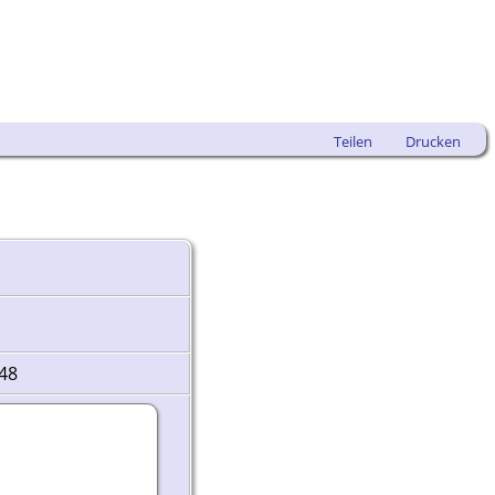
Teilen
Drucken
748