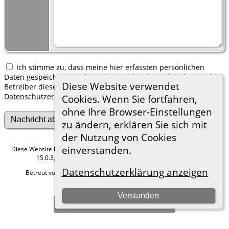
Ich stimme zu, dass meine hier erfassten persönlichen
Daten gespeichert werden. Ich verstehe, dass ich jederzeit den
Diese Website verwendet
Betreiber dieser Website bitten kann, diese Daten zu löschen.
Datenschutzerklärung
Cookies. Wenn Sie fortfahren,
ohne Ihre Browser-Einstellungen
zu ändern, erklären Sie sich mit
der Nutzung von Cookies
einverstanden.
Diese Website läuft mit
The Next Generation of Genealogy Sitebuilding
v.
15.0.3, programmiert von Darrin Lythgoe © 2001-2026.
Datenschutzerklärung anzeigen
Betreut von
Roland zu Dortmund e.V.
. |
Datenschutzerklärung
.
Hier geht es zum Impressum
Verstanden
Zur Desktop-Webseite wechseln