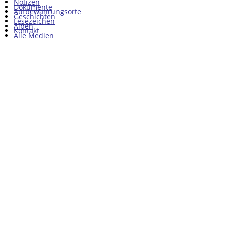
Notizen
Dokumente
Aufbewahrungsorte
Geschichten
Lesezeichen
Alben
Kontakt
Alle Medien