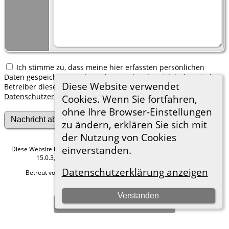
Ich stimme zu, dass meine hier erfassten persönlichen
Daten gespeichert werden. Ich verstehe, dass ich jederzeit den
Diese Website verwendet
Betreiber dieser Website bitten kann, diese Daten zu löschen.
Datenschutzerklärung
Cookies. Wenn Sie fortfahren,
ohne Ihre Browser-Einstellungen
zu ändern, erklären Sie sich mit
der Nutzung von Cookies
einverstanden.
Diese Website läuft mit
The Next Generation of Genealogy Sitebuilding
v.
15.0.3, programmiert von Darrin Lythgoe © 2001-2026.
Datenschutzerklärung anzeigen
Betreut von
Roland zu Dortmund e.V.
. |
Datenschutzerklärung
.
Hier geht es zum Impressum
Verstanden
Zur Desktop-Webseite wechseln