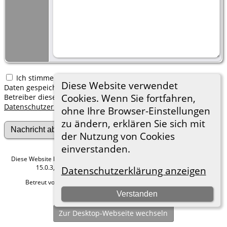
Ich stimme zu, dass meine hier erfassten persönlichen
Diese Website verwendet
Daten gespeichert werden. Ich verstehe, dass ich jederzeit den
Cookies. Wenn Sie fortfahren,
Betreiber dieser Website bitten kann, diese Daten zu löschen.
Datenschutzerklärung
ohne Ihre Browser-Einstellungen
zu ändern, erklären Sie sich mit
der Nutzung von Cookies
einverstanden.
Diese Website läuft mit
The Next Generation of Genealogy Sitebuilding
v.
15.0.3, programmiert von Darrin Lythgoe © 2001-2026.
Datenschutzerklärung anzeigen
Betreut von
Roland zu Dortmund e.V.
. |
Datenschutzerklärung
.
Verstanden
Hier geht es zum Impressum
Zur Desktop-Webseite wechseln