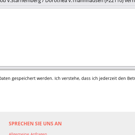
acob v.Starhemberg / Dorothea v.Thannhausen (F22110) verh
aten gespeichert werden. Ich verstehe, dass ich jederzeit den Betr
SPRECHEN SIE UNS AN
Allgemeine Anfragen