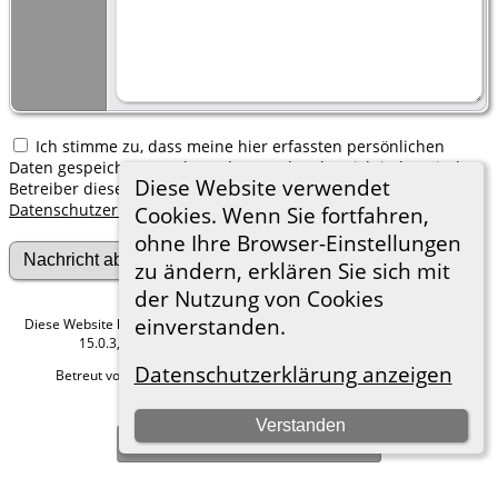
Ich stimme zu, dass meine hier erfassten persönlichen
Daten gespeichert werden. Ich verstehe, dass ich jederzeit den
Diese Website verwendet
Betreiber dieser Website bitten kann, diese Daten zu löschen.
Datenschutzerklärung
Cookies. Wenn Sie fortfahren,
ohne Ihre Browser-Einstellungen
zu ändern, erklären Sie sich mit
der Nutzung von Cookies
einverstanden.
Diese Website läuft mit
The Next Generation of Genealogy Sitebuilding
v.
15.0.3, programmiert von Darrin Lythgoe © 2001-2026.
Datenschutzerklärung anzeigen
Betreut von
Roland zu Dortmund e.V.
. |
Datenschutzerklärung
.
Hier geht es zum Impressum
Verstanden
Zur Desktop-Webseite wechseln