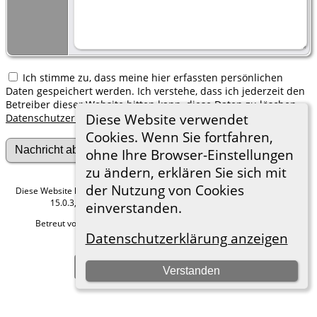
Ich stimme zu, dass meine hier erfassten persönlichen
Daten gespeichert werden. Ich verstehe, dass ich jederzeit den
Betreiber dieser Website bitten kann, diese Daten zu löschen.
Diese Website verwendet
Datenschutzerklärung
Cookies. Wenn Sie fortfahren,
ohne Ihre Browser-Einstellungen
zu ändern, erklären Sie sich mit
der Nutzung von Cookies
Diese Website läuft mit
The Next Generation of Genealogy Sitebuilding
v.
15.0.3, programmiert von Darrin Lythgoe © 2001-2026.
einverstanden.
Betreut von
Roland zu Dortmund e.V.
. |
Datenschutzerklärung
.
Datenschutzerklärung anzeigen
Hier geht es zum Impressum
Zur Desktop-Webseite wechseln
Verstanden