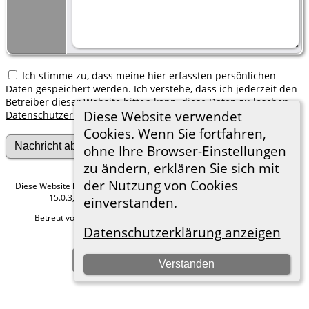
Ich stimme zu, dass meine hier erfassten persönlichen
Daten gespeichert werden. Ich verstehe, dass ich jederzeit den
Betreiber dieser Website bitten kann, diese Daten zu löschen.
Diese Website verwendet
Datenschutzerklärung
Cookies. Wenn Sie fortfahren,
ohne Ihre Browser-Einstellungen
zu ändern, erklären Sie sich mit
der Nutzung von Cookies
Diese Website läuft mit
The Next Generation of Genealogy Sitebuilding
v.
15.0.3, programmiert von Darrin Lythgoe © 2001-2026.
einverstanden.
Betreut von
Roland zu Dortmund e.V.
. |
Datenschutzerklärung
.
Datenschutzerklärung anzeigen
Hier geht es zum Impressum
Zur Desktop-Webseite wechseln
Verstanden