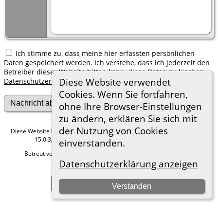
Ich stimme zu, dass meine hier erfassten persönlichen
Daten gespeichert werden. Ich verstehe, dass ich jederzeit den
Betreiber dieser Website bitten kann, diese Daten zu löschen.
Diese Website verwendet
Datenschutzerklärung
Cookies. Wenn Sie fortfahren,
ohne Ihre Browser-Einstellungen
zu ändern, erklären Sie sich mit
der Nutzung von Cookies
Diese Website läuft mit
The Next Generation of Genealogy Sitebuilding
v.
15.0.3, programmiert von Darrin Lythgoe © 2001-2026.
einverstanden.
Betreut von
Roland zu Dortmund e.V.
. |
Datenschutzerklärung
.
Datenschutzerklärung anzeigen
Hier geht es zum Impressum
Zur Desktop-Webseite wechseln
Verstanden