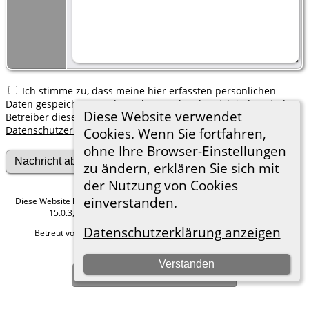
Ich stimme zu, dass meine hier erfassten persönlichen
Daten gespeichert werden. Ich verstehe, dass ich jederzeit den
Diese Website verwendet
Betreiber dieser Website bitten kann, diese Daten zu löschen.
Datenschutzerklärung
Cookies. Wenn Sie fortfahren,
ohne Ihre Browser-Einstellungen
zu ändern, erklären Sie sich mit
der Nutzung von Cookies
einverstanden.
Diese Website läuft mit
The Next Generation of Genealogy Sitebuilding
v.
15.0.3, programmiert von Darrin Lythgoe © 2001-2026.
Datenschutzerklärung anzeigen
Betreut von
Roland zu Dortmund e.V.
. |
Datenschutzerklärung
.
Hier geht es zum Impressum
Verstanden
Zur Desktop-Webseite wechseln