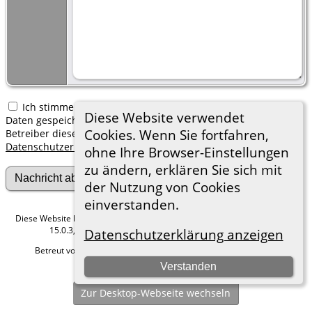
Ich stimme zu, dass meine hier erfassten persönlichen
Diese Website verwendet
Daten gespeichert werden. Ich verstehe, dass ich jederzeit den
Cookies. Wenn Sie fortfahren,
Betreiber dieser Website bitten kann, diese Daten zu löschen.
Datenschutzerklärung
ohne Ihre Browser-Einstellungen
zu ändern, erklären Sie sich mit
der Nutzung von Cookies
einverstanden.
Diese Website läuft mit
The Next Generation of Genealogy Sitebuilding
v.
15.0.3, programmiert von Darrin Lythgoe © 2001-2026.
Datenschutzerklärung anzeigen
Betreut von
Roland zu Dortmund e.V.
. |
Datenschutzerklärung
.
Verstanden
Hier geht es zum Impressum
Zur Desktop-Webseite wechseln