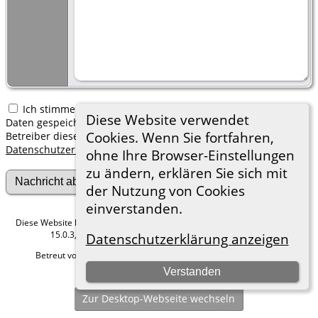
Ich stimme zu, dass meine hier erfassten persönlichen
Diese Website verwendet
Daten gespeichert werden. Ich verstehe, dass ich jederzeit den
Cookies. Wenn Sie fortfahren,
Betreiber dieser Website bitten kann, diese Daten zu löschen.
Datenschutzerklärung
ohne Ihre Browser-Einstellungen
zu ändern, erklären Sie sich mit
der Nutzung von Cookies
einverstanden.
Diese Website läuft mit
The Next Generation of Genealogy Sitebuilding
v.
15.0.3, programmiert von Darrin Lythgoe © 2001-2026.
Datenschutzerklärung anzeigen
Betreut von
Roland zu Dortmund e.V.
. |
Datenschutzerklärung
.
Verstanden
Hier geht es zum Impressum
Zur Desktop-Webseite wechseln