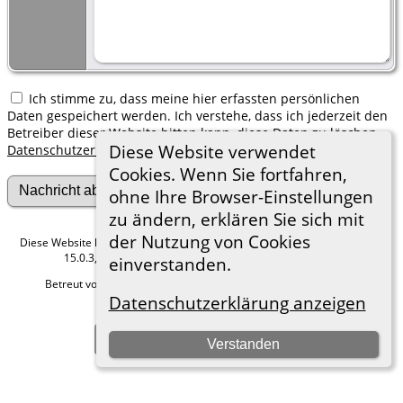
Ich stimme zu, dass meine hier erfassten persönlichen
Daten gespeichert werden. Ich verstehe, dass ich jederzeit den
Betreiber dieser Website bitten kann, diese Daten zu löschen.
Diese Website verwendet
Datenschutzerklärung
Cookies. Wenn Sie fortfahren,
ohne Ihre Browser-Einstellungen
zu ändern, erklären Sie sich mit
der Nutzung von Cookies
Diese Website läuft mit
The Next Generation of Genealogy Sitebuilding
v.
15.0.3, programmiert von Darrin Lythgoe © 2001-2026.
einverstanden.
Betreut von
Roland zu Dortmund e.V.
. |
Datenschutzerklärung
.
Datenschutzerklärung anzeigen
Hier geht es zum Impressum
Zur Desktop-Webseite wechseln
Verstanden