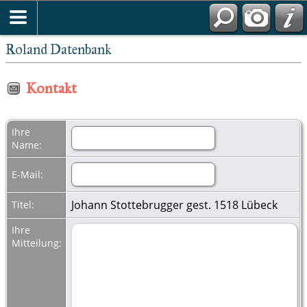
Roland Datenbank
Kontakt
Ihre
Name:
E-Mail:
Johann Stottebrugger gest. 1518 Lübeck
Titel:
Ihre
Mitteilung: