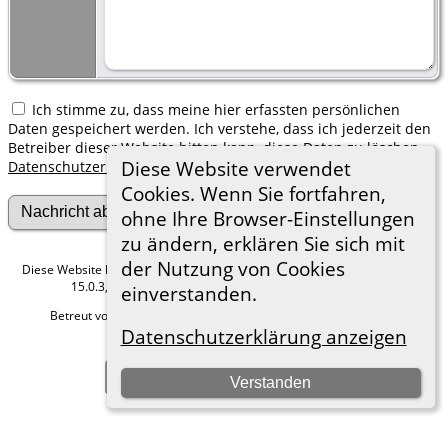
Ich stimme zu, dass meine hier erfassten persönlichen
Daten gespeichert werden. Ich verstehe, dass ich jederzeit den
Betreiber dieser Website bitten kann, diese Daten zu löschen.
Diese Website verwendet
Datenschutzerklärung
Cookies. Wenn Sie fortfahren,
ohne Ihre Browser-Einstellungen
zu ändern, erklären Sie sich mit
der Nutzung von Cookies
Diese Website läuft mit
The Next Generation of Genealogy Sitebuilding
v.
15.0.3, programmiert von Darrin Lythgoe © 2001-2026.
einverstanden.
Betreut von
Roland zu Dortmund e.V.
. |
Datenschutzerklärung
.
Datenschutzerklärung anzeigen
Hier geht es zum Impressum
Zur Desktop-Webseite wechseln
Verstanden