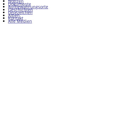
Notizen
Dokumente
Aufbewahrungsorte
Geschichten
Lesezeichen
Alben
Kontakt
Alle Medien