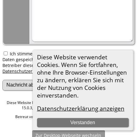
Ich stimme zu, dass meine hier erfassten persönlichen
Diese Website verwendet
Daten gespeichert werden. Ich verstehe, dass ich jederzeit den
Cookies. Wenn Sie fortfahren,
Betreiber dieser Website bitten kann, diese Daten zu löschen.
Datenschutzerklärung
ohne Ihre Browser-Einstellungen
zu ändern, erklären Sie sich mit
der Nutzung von Cookies
einverstanden.
Diese Website läuft mit
The Next Generation of Genealogy Sitebuilding
v.
Datenschutzerklärung anzeigen
15.0.3, programmiert von Darrin Lythgoe © 2001-2026.
Betreut von
Roland zu Dortmund e.V.
. |
Datenschutzerklärung
.
Verstanden
Hier geht es zum Impressum
Zur Desktop-Webseite wechseln