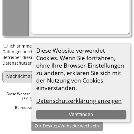
Ich stimme zu, dass meine hier erfassten persönlichen
Diese Website verwendet
Daten gespeichert werden. Ich verstehe, dass ich jederzeit den
Cookies. Wenn Sie fortfahren,
Betreiber dieser Website bitten kann, diese Daten zu löschen.
Datenschutzerklärung
ohne Ihre Browser-Einstellungen
zu ändern, erklären Sie sich mit
der Nutzung von Cookies
einverstanden.
Diese Website läuft mit
The Next Generation of Genealogy Sitebuilding
v.
15.0.3, programmiert von Darrin Lythgoe © 2001-2026.
Datenschutzerklärung anzeigen
Betreut von
Roland zu Dortmund e.V.
. |
Datenschutzerklärung
.
Verstanden
Hier geht es zum Impressum
Zur Desktop-Webseite wechseln