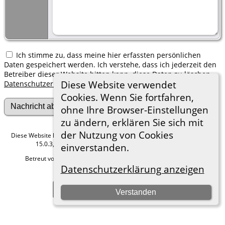
Ich stimme zu, dass meine hier erfassten persönlichen
Daten gespeichert werden. Ich verstehe, dass ich jederzeit den
Betreiber dieser Website bitten kann, diese Daten zu löschen.
Diese Website verwendet
Datenschutzerklärung
Cookies. Wenn Sie fortfahren,
ohne Ihre Browser-Einstellungen
zu ändern, erklären Sie sich mit
der Nutzung von Cookies
Diese Website läuft mit
The Next Generation of Genealogy Sitebuilding
v.
15.0.3, programmiert von Darrin Lythgoe © 2001-2026.
einverstanden.
Betreut von
Roland zu Dortmund e.V.
. |
Datenschutzerklärung
.
Datenschutzerklärung anzeigen
Hier geht es zum Impressum
Zur Desktop-Webseite wechseln
Verstanden