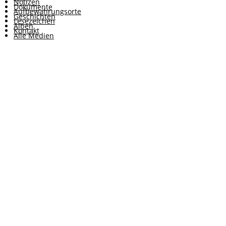
Notizen
Dokumente
Aufbewahrungsorte
Geschichten
Lesezeichen
Alben
Kontakt
Alle Medien