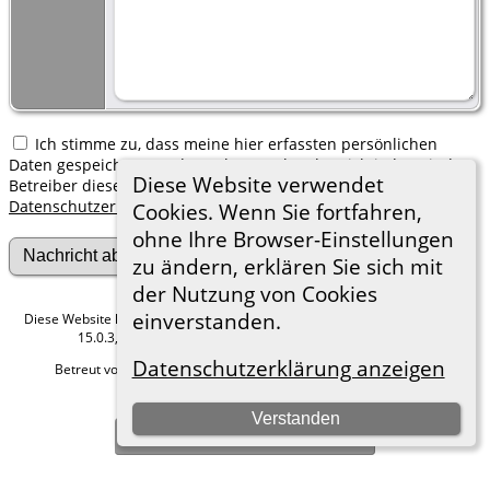
Ich stimme zu, dass meine hier erfassten persönlichen
Daten gespeichert werden. Ich verstehe, dass ich jederzeit den
Diese Website verwendet
Betreiber dieser Website bitten kann, diese Daten zu löschen.
Datenschutzerklärung
Cookies. Wenn Sie fortfahren,
ohne Ihre Browser-Einstellungen
zu ändern, erklären Sie sich mit
der Nutzung von Cookies
einverstanden.
Diese Website läuft mit
The Next Generation of Genealogy Sitebuilding
v.
15.0.3, programmiert von Darrin Lythgoe © 2001-2026.
Datenschutzerklärung anzeigen
Betreut von
Roland zu Dortmund e.V.
. |
Datenschutzerklärung
.
Hier geht es zum Impressum
Verstanden
Zur Desktop-Webseite wechseln