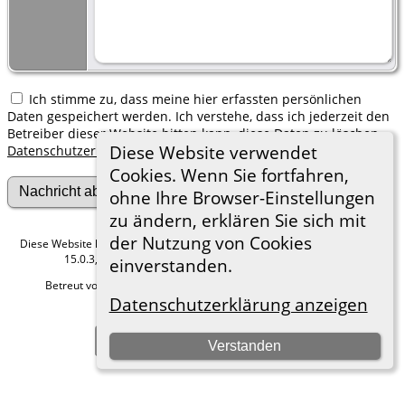
Ich stimme zu, dass meine hier erfassten persönlichen
Daten gespeichert werden. Ich verstehe, dass ich jederzeit den
Betreiber dieser Website bitten kann, diese Daten zu löschen.
Diese Website verwendet
Datenschutzerklärung
Cookies. Wenn Sie fortfahren,
ohne Ihre Browser-Einstellungen
zu ändern, erklären Sie sich mit
der Nutzung von Cookies
Diese Website läuft mit
The Next Generation of Genealogy Sitebuilding
v.
15.0.3, programmiert von Darrin Lythgoe © 2001-2026.
einverstanden.
Betreut von
Roland zu Dortmund e.V.
. |
Datenschutzerklärung
.
Datenschutzerklärung anzeigen
Hier geht es zum Impressum
Zur Desktop-Webseite wechseln
Verstanden