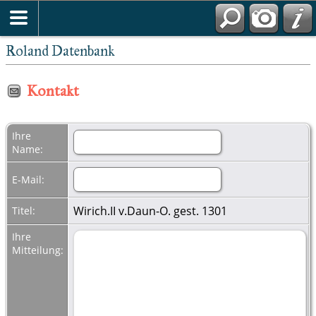
Roland Datenbank
Kontakt
Ihre
Name:
E-Mail:
Wirich.II v.Daun-O. gest. 1301
Titel:
Ihre
Mitteilung: