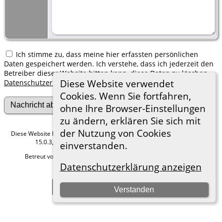
Ich stimme zu, dass meine hier erfassten persönlichen
Daten gespeichert werden. Ich verstehe, dass ich jederzeit den
Betreiber dieser Website bitten kann, diese Daten zu löschen.
Diese Website verwendet
Datenschutzerklärung
Cookies. Wenn Sie fortfahren,
ohne Ihre Browser-Einstellungen
zu ändern, erklären Sie sich mit
der Nutzung von Cookies
Diese Website läuft mit
The Next Generation of Genealogy Sitebuilding
v.
15.0.3, programmiert von Darrin Lythgoe © 2001-2026.
einverstanden.
Betreut von
Roland zu Dortmund e.V.
. |
Datenschutzerklärung
.
Datenschutzerklärung anzeigen
Hier geht es zum Impressum
Zur Desktop-Webseite wechseln
Verstanden